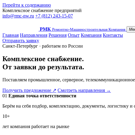
Перейти к содержанию
Комплексное снабжение предприятий
info@rmc-nw.ru
+7 (812) 243-15-07
РМК
Ремонтно-Машиностроительная Компания
Ме
Главная
Направления
Решения
Опыт
Компания
Контакты
Отправить заявку
Санкт-Петербург · работаем по России
Комплексное снабжение.
От заявки до результата.
Поставляем промышленное, серверное, телекоммуникационное
Получить предложение
↗
Смотреть направления
→
01
Единая точка ответственности
Берём на себя подбор, комплектацию, документы, логистику и
10+
лет компания работает на рынке