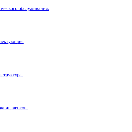
нического обслуживания.
плектующие.
структура.
эквивалентов.